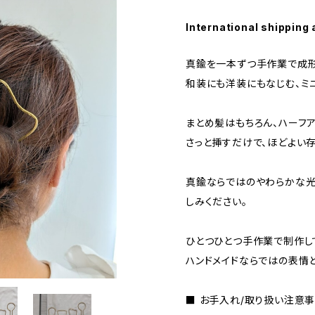
International shipping 
真鍮を一本ずつ手作業で成形
和装にも洋装にもなじむ、ミ
まとめ髪はもちろん、ハーフ
さっと挿すだけで、ほどよい
真鍮ならではのやわらかな光
しみください。
ひとつひとつ手作業で制作し
ハンドメイドならではの表情
■ お手入れ/取り扱い注意