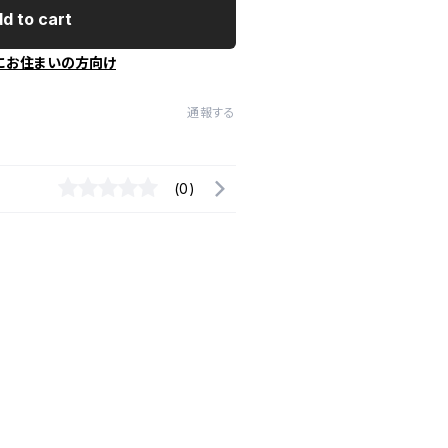
d to cart
にお住まいの方向け
通報する
(0)