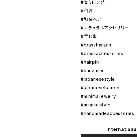
#セミロング
#和装
#和装ヘア
#ナチュラルアクセサリー
#手仕事
#brasshairpin
#brassaccessories
#hairpin
#kanzashi
#japanesestyle
#japanesehairpin
#minimaljewelry
#minimalstyle
#handmadeaccessories
Internationa