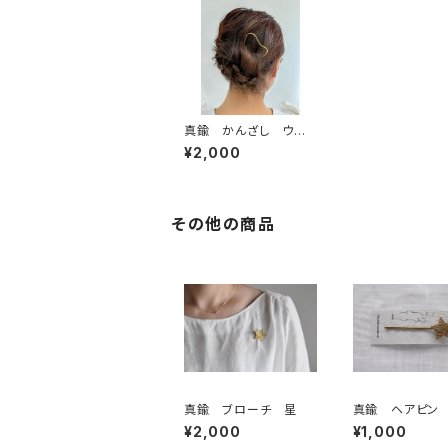
真鍮 かんざし ウェ
ーブ
¥2,000
その他の商品
真鍮 ブローチ 星
真鍮 ヘアピン
¥2,000
¥1,000