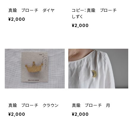
真鍮 ブローチ ダイヤ
コピー：真鍮 ブローチ
しずく
¥2,000
¥2,000
真鍮 ブローチ クラウン
真鍮 ブローチ 月
¥2,000
¥2,000