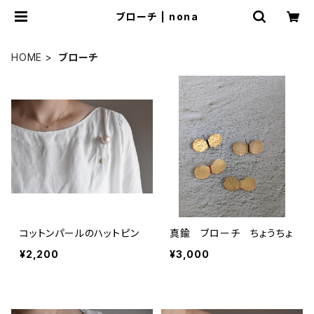
ブローチ | nona
HOME
ブローチ
コットンパールのハットピン
真鍮 ブローチ ちょうちょ
¥2,200
¥3,000