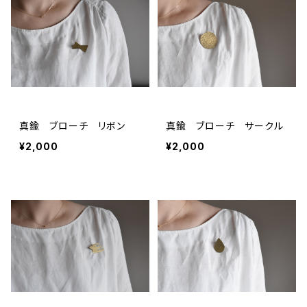
真鍮 ブローチ リボン
真鍮 ブローチ サークル
¥2,000
¥2,000